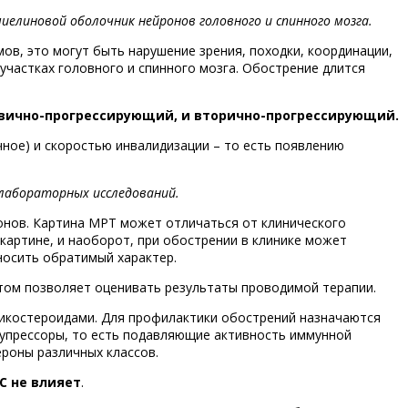
елиновой оболочник нейронов головного и спинного мозга.
ов, это могут быть нарушение зрения, походки, координации,
участках головного и спинного мозга. Обострение длится
ично-прогрессирующий, и вторично-прогрессирующий.
чное) и скоростью инвалидизации – то есть появлению
 лабораторных исследований.
нов. Картина МРТ может отличаться от клинического
картине, и наоборот, при обострении в клинике может
носить обратимый характер.
отом позволяет оценивать результаты проводимой терапии.
тикостероидами. Для профилактики обострений назначаются
супрессоры, то есть подавляющие активность иммунной
роны различных классов.
С не влияет
.