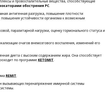
мплексы и провоспалительные вещества, способствующие
вокаторами обострения РС
.
емная антигенная разгрузка, повышение плотности
я повышения устойчивости организма к возможным
овой, паразитарной нагрузки, оценку гормонального статуса и
окализации очагов внемозгового воспаления, изменений его
генная диета с высоким содержанием жира. Она способствует
проходит по программе
KETOMIT
.
амма
REMIT
.
чин вызывающих перенапряжение иммунной системы
системы.