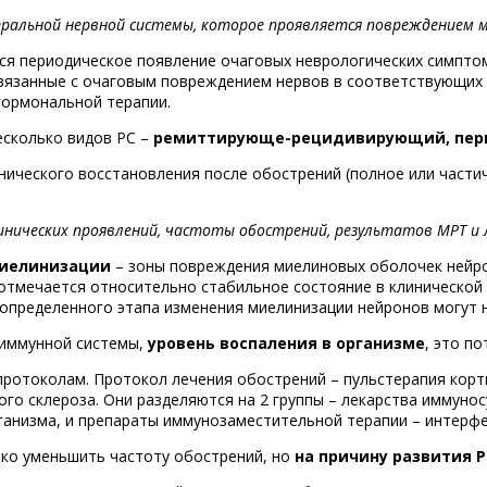
ральной нервной системы, которое проявляется повреждением ми
ся периодическое появление очаговых неврологических симптом
 связанные с очаговым повреждением нервов в соответствующих 
гормональной терапии.
есколько видов РС –
ремиттирующе-рецидивирующий, перв
нического восстановления после обострений (полное или части
линических проявлений, частоты обострений, результатов МРТ и
миелинизации
– зоны повреждения миелиновых оболочек нейро
 отмечается относительно стабильное состояние в клинической 
 определенного этапа изменения миелинизации нейронов могут 
 иммунной системы,
уровень воспаления в организме
, это п
протоколам. Протокол лечения обострений – пульстерапия кор
го склероза. Они разделяются на 2 группы – лекарства иммуно
ганизма, и препараты иммунозаместительной терапии – интерфе
ко уменьшить частоту обострений, но
на причину развития Р