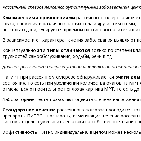
Рассеянный склероз является аутоиммунным заболеванием цент
Клиническими проявлениями
рассеянного склероза являет
слуха, онемения в различных частях тела и другие симптомы,
несколько дней, купируется приемом противовоспалительной 
В зависимости от характера течения заболевания выявляют н
Концептуально
эти типы отличаются
только по степени кли
трудностей самообслуживания, ходьбы, речи и тд.
Диагноз рассеянного склероза устанавливается на основании к
На МРТ при рассеянном склерозе обнаруживаются
очаги де
состояния. То есть при увеличении количества очагов на МРТ
отмечаться относительное неплохая картина МРТ, то есть до
Лабораторные тесты позволяют оценить степень напряжения
Стандартное лечение
рассеянного склероза проводится по 
препараты ПИТРС – препараты, изменяющие течение рассеянно
системы с целью уменьшить ее атаки на собственные ткани ор
Эффективность ПИТРС индивидуальна, в целом может несколь