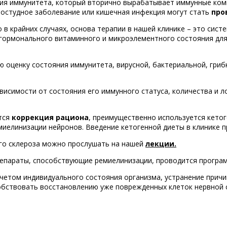
ения иммунитета, который вторично вырабатывает иммунные ко
ростудное заболевание или кишечная инфекция могут стать
про
в крайних случаях, основа терапии в нашей клинике – это сист
 гормонального витаминного и микроэлементного состояния дл
 оценку состояния иммунитета, вирусной, бактериальной, грибк
висимости от состояния его иммунного статуса, количества и л
тся
коррекция рациона
, преимущественно используется кето
миелинизации нейронов. Введение кетогенной диеты в клинике 
го склероза можно прослушать на нашей
лекции.
репараты, способствующие ремиелинизации, проводится прогр
 учетом индивидуального состояния организма, устранение при
обствовать восстановлению уже поврежденных клеток нервной 