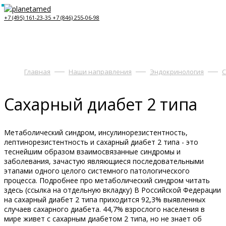
+7 (495) 161-23-35
+7 (846) 255-06-98
Главная
Наши направления
Эндокринология
С
Сахарный диабет 2 типа
Метаболический синдром, инсулинорезистентность,
лептинорезистентность и сахарный диабет 2 типа - это
теснейшим образом взаимосвязанные синдромы и
заболевания, зачастую являющиеся последовательными
этапами одного целого системного патологического
процесса. Подробнее про метаболический синдром читать
здесь (ссылка на отдельную вкладку) В Российской Федерации
на сахарный диабет 2 типа приходится 92,3% выявленных
случаев сахарного диабета. 44,7% взрослого населения в
мире живет с сахарным диабетом 2 типа, но не знает об