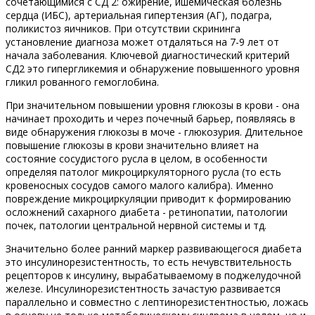
сочетающимися с СД 2: ожирение, ишемическая болезнь
сердца (ИБС), артериальная гипертензия (АГ), подагра,
поликистоз яичников. При отсутствии скрининга
установление диагноза может отдаляться на 7-9 лет от
начала заболевания. Ключевой диагностический критерий
СД2 это гипергликемия и обнаружение повышенного уровня
гликил рованного гемоглобина.
При значительном повышении уровня глюкозы в крови - она
начинает проходить и через почечный барьер, появляясь в
виде обнаружения глюкозы в моче - глюкозурия. Длительное
повышение глюкозы в крови значительно влияет на
состояние сосудистого русла в целом, в особенности
определяя патолог микроциркуляторного русла (то есть
кровеносных сосудов самого малого калибра). Именно
повреждение микроциркуляции приводит к формированию
осложнений сахарного диабета - ретинопатии, патологии
почек, патологии центральной нервной системы и тд.
Значительно более ранний маркер развивающегося диабета
это инсулинорезистентность, то есть нечувствительность
рецепторов к инсулину, вырабатываемому в поджелудочной
железе. Инсулинорезистентность зачастую развивается
параллельно и совместно с лептинорезистентностью, ложась