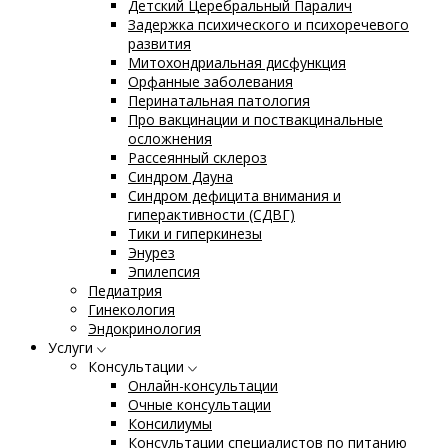
Детский Церебральный Паралич
Задержка психического и психоречевого
развития
Митохондриальная дисфункция
Орфанные заболевания
Перинатальная патология
Про вакцинации и поствакцинальные
осложнения
Рассеянный склероз
Синдром Дауна
Синдром дефицита внимания и
гиперактивности (СДВГ)
Тики и гиперкинезы
Энурез
Эпилепсия
Педиатрия
Гинекология
Эндокринология
Услуги
Консультации
Онлайн-консультации
Очные консультации
Консилиумы
Консультации специалистов по питанию