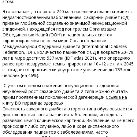
этом.
Это означает, что около 240 млн населения планеты живет с
недиагностированным заболеванием. Сахарный диабет (СД)
признан глобальной социально значимой неинфекционной
эпидемией, находящейся под контролем Организации
Объединенных Наций (ООН) и национальных систем
здравоохранения во всем мире Согласно данным
Международной Федерации Диабета (International Diabetes
Federation, IDF), количество пациентов с СД в возрасте 20–79
лет в мире достигло 537 млн (IDF atlas 2021), что опередило
ранее прогнозируемые темпы прироста на 10–12 лет, а к 2045
г. ожидается практически двукратное увеличение до 783 млн
человек (на 46%).
С учетом в целом снижения популяционного здоровья
неуклонный рост сахарного диабета 2 типа можно считать
ярким проявлением поколенческой дегенерации
Ссылка на
книгу ВО пирамида здоровья.
Опасность сахарного диабета второго типа обусловывается
длительностью срока развития заболевания, исподволь
развивающейся клинической картиной. Выявление чаще всего
происходит либо случайно, либо в ходе диспансерного
обследования пациентов с заболеваниями, часто