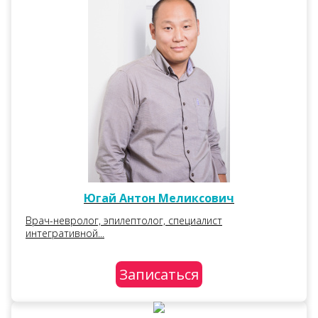
Югай Антон Меликсович
Врач-невролог, эпилептолог, специалист
интегративной...
Записаться