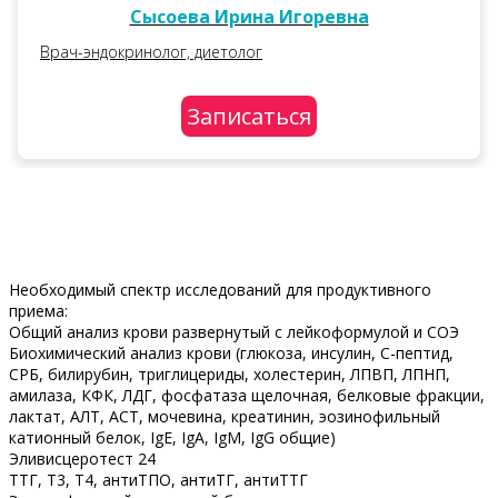
Сысоева Ирина Игоревна
Врач-эндокринолог, диетолог
Записаться
Необходимый спектр исследований для продуктивного
приема:
Общий анализ крови развернутый с лейкоформулой и СОЭ
Биохимический анализ крови (глюкоза, инсулин, С-пептид,
СРБ, билирубин, триглицериды, холестерин, ЛПВП, ЛПНП,
амилаза, КФК, ЛДГ, фосфатаза щелочная, белковые фракции,
лактат, АЛТ, АСТ, мочевина, креатинин, эозинофильный
катионный белок, IgE, IgA, IgM, IgG общие)
Эливисцеротест 24
ТТГ, Т3, Т4, антиТПО, антиТГ, антиТТГ