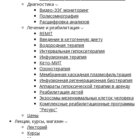
Диагностика
Видео-ЭЭГ мониторинг
Полисомнография
Расшифровка анализов
Лечение и реабилитация
REMIT
Введение в кетогенную диету
Водородная терапия
Интервальная гипокситерапия
Инфузионная терапия
Кето-МИТ
Озонотерапия
Мембранная каскадная плазмофильтрация
Инфузионная регенерационная биотерапия
Аппараты гипоксической терапии в аренду
Реабилитация детей
Экзосомы мезенхимальных клеток человека
Комплексные реабилитационные программы
"Ресурс"
Цены
Лекции, курсы, магазин
Лекторий
Курсы