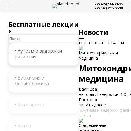
+7 (495) 161-23-35
+7 (846) 255-06-98
Бесплатные лекции
Новости
✖
ЕЩЕ БОЛЬШЕ СТАТЕЙ
Аутизм и задержки
развития
Митохондр
медицина
Биохимия и
метаболомика
Ваак Вва
Авторы : Генералов В.О.,
Прокопов
Кето-диета
Читать далее →
Аутизм и задержки разв
клетки
Кетоз