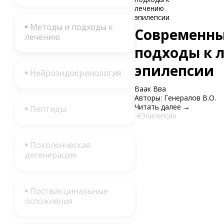
Методы и подходы к
Современн
лечению
подходы к 
эпилепсии
Нейроэндокринология
Ваак Вва
Авторы: Генералов В.О.
Читать далее →
Пептиды
Эпилепсия
Поколенческая
дегенерация
Поствакцинальные
осложнения