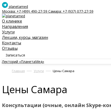
planetamed
Москва:
+7 (499) 490-27-59
Самара:
+7 (937) 077-27-59
О клинике
Направления
Услуги
Лекции, курсы, магазин
Контакты
Отзывы
Записаться
Лекторий «ПланетаМед»
Главная
Услуги
Цены Самара
Цены Самара
Консультации (очные, онлайн Skype-ко