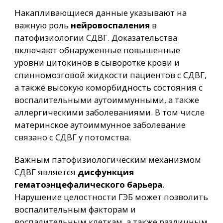
Накапливающиеся данные указывают на
важную роль
нейровоспаления
в
патофизиологии СДВГ. Доказательства
включают обнаруженные повышенные
уровни цитокинов в сыворотке крови и
спинномозговой жидкости пациентов с СДВГ,
а также высокую коморбидность состояния с
воспалительными аутоиммунными, а также
аллергическими заболеваниями. В том числе
материнское аутоиммунное заболевание
связано с СДВГ у потомства.
Важным патофизиологическим механизмом
СДВГ является
дисфункция
гематоэнцефалического барьера
.
Нарушение целостности ГЭБ может позволить
воспалительным факторам и
воспалительным клеткам, а также различным