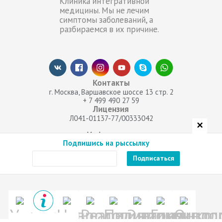
Клиника интегративной
медицины. Мы не лечим
симптомы заболеваний, а
разбираемся в их причине.
Контакты
г. Москва, Варшавское шоссе 13 стр. 2
+ 7 499 490 27 59
Лицензия
Л041-01137-77/00333042
✕
Информация
Подпишись на рыссылку
Оферта
Политика конфиденциальности
СМИ о нас
Услуги
Неврология
Реабилитация
Педиатрия
Эндокринол
Гинеколо
Онко
О