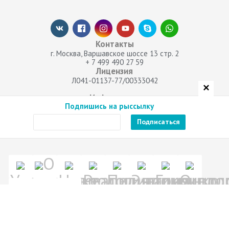
Контакты
г. Москва, Варшавское шоссе 13 стр. 2
+ 7 499 490 27 59
Лицензия
Л041-01137-77/00333042
✕
Информация
Подпишись на рыссылку
Оферта
Политика конфиденциальности
СМИ о нас
О
Услуги
клинике
Неврология
Реабилитация
Педиатрия
Эндокринол
Гинеколо
Онко
Категории
-
Лекторий
KLS-
Сотрудничество
Лекторий «ПланетаМед»
Курсы
реаби
Продукты
Продукты
Книги